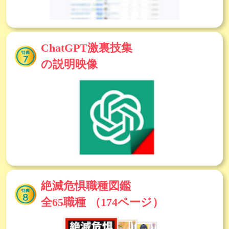
ChatGPT激裏技集
の説明映像
絶滅危惧職種図鑑
全65職種
（174ページ）