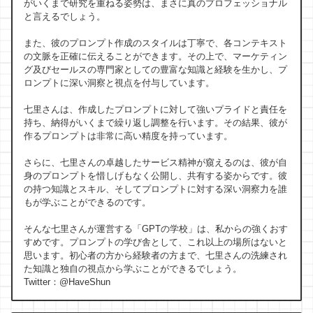
がいくまで研究を重ねる姿勢は、まさに真のプロフェッショナル
と言えるでしょう。
また、彼のプロンプト作成のスタイルは丁寧で、各コンテキスト
の文脈を正確に伝えることができます。その上で、マーケティン
グ及びセールスの専門家としての豊富な知識と経験を生かし、プ
ロンプトに深い洞察と視点を付与しています。
七里さんは、作成したプロンプトに対して強いプライドと責任を
持ち、納得がいくまで繰り返し調整を行います。その結果、彼が
作るプロンプトは非常に高い精度を持っています。
さらに、七里さんの卓越したサービス精神が窺えるのは、彼が自
身のプロンプトを惜しげもなく公開し、共有する姿からです。彼
の持つ知識とスキル、そしてプロンプトに対する深い洞察力を誰
もが学ぶことができるのです。
そんな七里さんが運営する「GPTの学校」は、私からの強くおす
すめです。プロンプトの学び舎として、これ以上の場所はないと
思います。初心者の方から経験者の方まで、七里さんの洗練され
た知識と独自の視点から学ぶことができるでしょう。
Twitter：@HaveShun